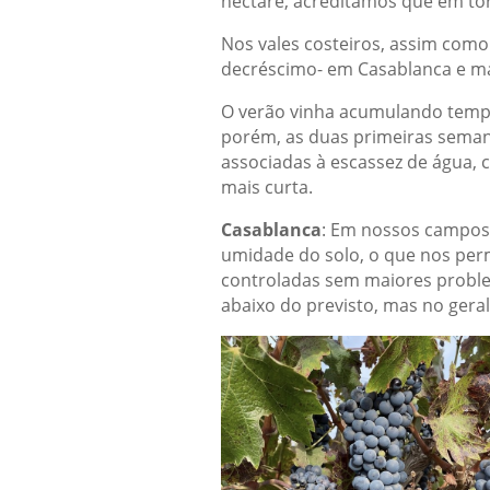
hectare, acreditamos que em to
Nos vales costeiros, assim como
decréscimo- em Casablanca e ma
O verão vinha acumulando tempe
porém, as duas primeiras seman
associadas à escassez de água, 
mais curta.
Casablanca
: Em nossos campos 
umidade do solo, o que nos per
controladas sem maiores probl
abaixo do previsto, mas no gera