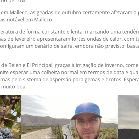
rno de 10%.
 em Malleco, as geadas de outubro certamente afetaram a 
is notável em Malleco.
ratura de forma constante e lenta, marcando uma tendênc
as de fevereiro apresentaram fortes ondas de calor, com 
configuram um cenário de safra, embora não previsto, basta
de Belén e El Principal, graças à irrigação de inverno, co
mite esperar uma colheita normal em termos de data e qua
emas pelo sistema de aspersão para gemas e brotos. Esp
l muito boa.