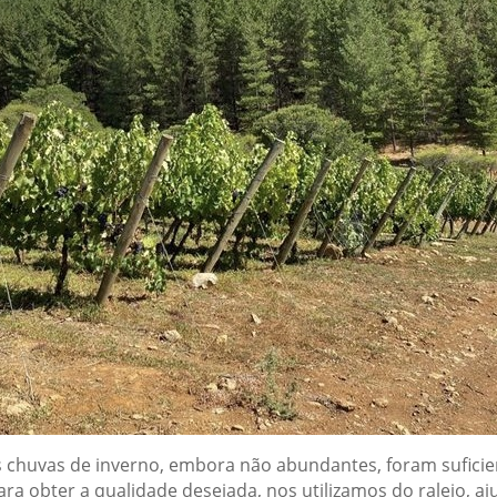
 chuvas de inverno, embora não abundantes, foram suficie
ra obter a qualidade desejada, nos utilizamos do raleio, aj