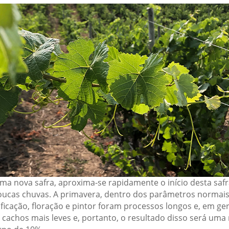
uma nova safra, aproxima-se rapidamente o início desta saf
cas chuvas. A primavera, dentro dos parâmetros normais,
ificação, floração e pintor foram processos longos e, em g
 cachos mais leves e, portanto, o resultado disso será um