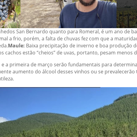
nhedos San Bernardo quanto para Romeral, é um ano de bai
al a frio, porém, a falta de chuvas fez com que a maturidad
eda.
Maule:
Baixa precipitação de inverno e boa produção 
os cachos estão “cheios” de uvas, portanto, pesam menos 
 e a primeira de março serão fundamentais para determina
uente aumento do álcool desses vinhos ou se prevalecerã
tileza.