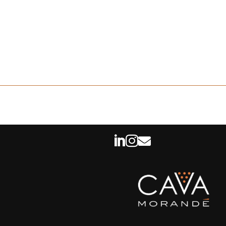


