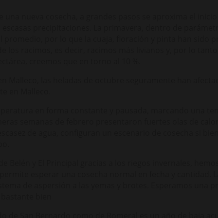
de una nueva cosecha, a grandes pasos se aproxima el inici
 escasas precipitaciones. La primavera, dentro de parámet
 promedio, por lo que la cuaja, floración y pinta han sido p
de los racimos, es decir, racimos más livianos y, por lo tanto
ctárea, creemos que en torno al 10 %.
 en Malleco, las heladas de octubre seguramente han afecta
te en Malleco.
peratura en forma constante y pausada, marcando una te
imeras semanas de febrero presentaron fuertes olas de calo
a escasez de agua, configuran un escenario de cosecha si bie
po.
e Belén y El Principal gracias a los riegos invernales, hemo
permite esperar una cosecha normal en fecha y cantidad. L
stema de aspersión a las yemas y brotes. Esperamos una p
 bastante bien
edo de San Bernardo como de Romeral es un año de baja acu