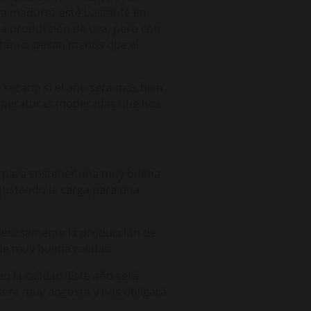
 la madurez esté bastante en
na producción de uva, pero con
o tanto, pesan menos que el
 secano si el año será más bien
 temperaturas moderadas que nos
es para sostener una muy buena
justando la carga para una
oderosamente la producción de
de muy buena calidad.
n la calidad. Este año será
erá muy angosta y nos obligará