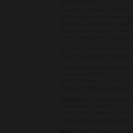
Ya estamos sintiendo el viento 
sido marcada por un invierno de
tendencia a temperaturas bajo el
llevado a una baja en el llenado 
menor producción de uva por he
En los valles costeros, así como
baja- en Casablanca y fuertemen
El verano venía acumulando tem
fresca, sin embargo, las dos pr
los 35°C, las que, asociadas a l
bastante comprimida en el tiem
Casablanca
: En nuestro campo d
humedad en el suelo lo que nos 
sin mayores problemas por el si
presupuestado, pero en general
Maipo
: Tanto para nuestro viñ