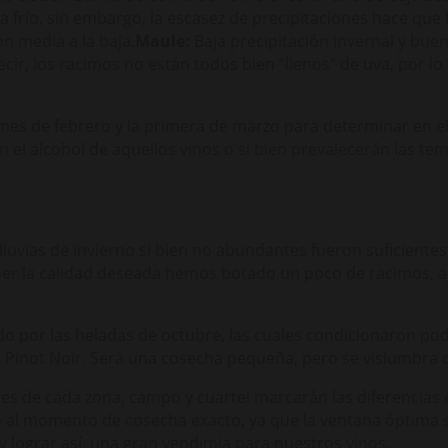
 frío, sin embargo, la escasez de precipitaciones hace que
n media a la baja.
Maule:
Baja precipitación invernal y bue
ecir, los racimos no están todos bien “llenos” de uva, por l
mes de febrero y la primera de marzo para determinar en el
 en el alcohol de aquellos vinos o si bien prevalecerán las
lluvias de invierno si bien no abundantes fueron suficient
er la calidad deseada hemos botado un poco de racimos, a
do por las heladas de octubre, las cuales condicionaron p
Pinot Noir. Será una cosecha pequeña, pero se vislumbra 
des de cada zona, campo y cuartel marcarán las diferencias e
al momento de cosecha exacto, ya que la ventana óptima s
 y lograr así, una gran vendimia para nuestros vinos.