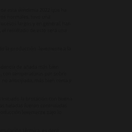
o de esta vendimia 2022 que ha
ros normales, tuvo una
rocesos largos y en general, han
, el resultado de esto será una
do la producción -levemente a la
ndencia de añada más bien
r, con temperaturas por sobre
n no anticipada, más bien corta y
s iniciado la brotación con buena
as heladas fueron controladas
roducción levemente bajo lo
mulación térmica, es decir