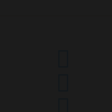


