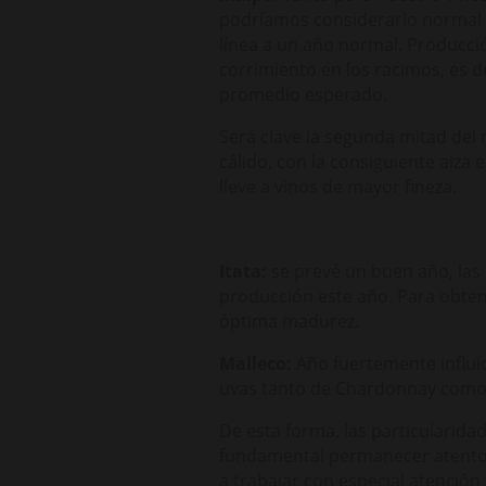
podríamos considerarlo normal a
línea a un año normal. Producció
corrimiento en los racimos, es d
promedio esperado.
Será clave la segunda mitad del 
cálido, con la consiguiente alza
lleve a vinos de mayor fineza.
Itata:
se prevé un buen año, las 
producción este año. Para obten
óptima madurez.
Malleco:
Año fuertemente influi
uvas tanto de Chardonnay como 
De esta forma, las particularida
fundamental permanecer atento 
a trabajar con especial atención