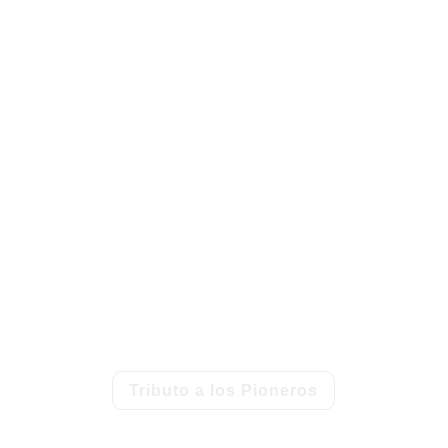
or cada nue
comienzo.
 que celebra a quienes se atreven, a quienes trazan su propia ruta. Un 
extraordinario que nace de lo cotidiano.
Tributo a los Pioneros