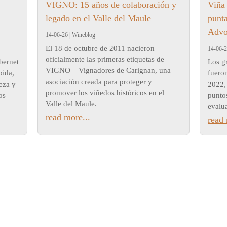
VIGNO: 15 años de colaboración y
Viña
legado en el Valle del Maule
punt
Advo
14-06-26
|
Wineblog
El 18 de octubre de 2011 nacieron
14-06-
oficialmente las primeras etiquetas de
bernet
Los g
VIGNO – Vignadores de Carignan, una
bida,
fuero
asociación creada para proteger y
reza y
2022,
promover los viñedos históricos en el
os
punto
Valle del Maule.
evalu
read more...
read 