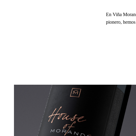
En Viña Morandé
pionero, hemos t
House of Morandé