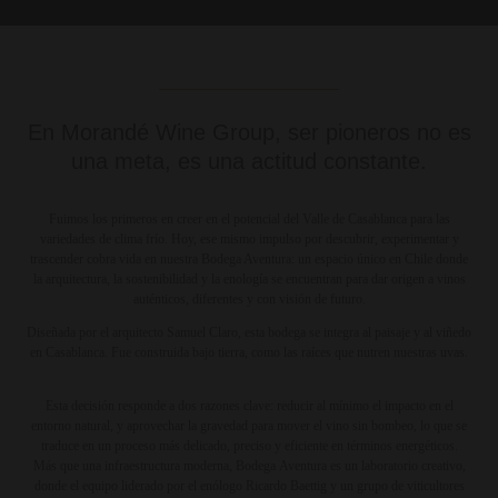
En Morandé Wine Group, ser pioneros no es
una meta, es una actitud constante.
Fuimos los primeros en creer en el potencial del Valle de Casablanca para las
variedades de clima frío. Hoy, ese mismo impulso por descubrir, experimentar y
trascender cobra vida en nuestra Bodega Aventura: un espacio único en Chile donde
la arquitectura, la sostenibilidad y la enología se encuentran para dar origen a vinos
auténticos, diferentes y con visión de futuro.
Diseñada por el arquitecto Samuel Claro, esta bodega se integra al paisaje y al viñedo
en Casablanca. Fue construida bajo tierra, como las raíces que nutren nuestras uvas.
Esta decisión responde a dos razones clave: reducir al mínimo el impacto en el
entorno natural, y aprovechar la gravedad para mover el vino sin bombeo, lo que se
traduce en un proceso más delicado, preciso y eficiente en términos energéticos.
Más que una infraestructura moderna, Bodega Aventura es un laboratorio creativo,
donde el equipo liderado por el enólogo Ricardo Baettig y un grupo de viticultores