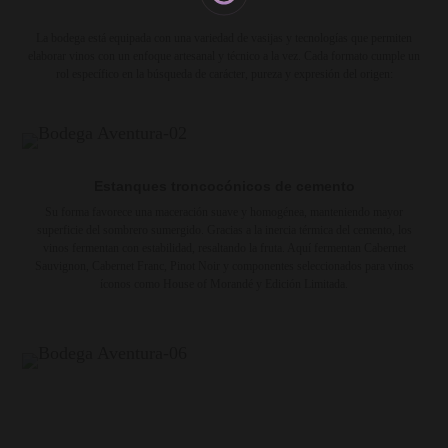
La bodega está equipada con una variedad de vasijas y tecnologías que permiten
elaborar vinos con un enfoque artesanal y técnico a la vez. Cada formato cumple un
rol específico en la búsqueda de carácter, pureza y expresión del origen:
Estanques troncocónicos de cemento
Su forma favorece una maceración suave y homogénea, manteniendo mayor
superficie del sombrero sumergido. Gracias a la inercia térmica del cemento, los
vinos fermentan con estabilidad, resaltando la fruta. Aquí fermentan Cabernet
Sauvignon, Cabernet Franc, Pinot Noir y componentes seleccionados para vinos
íconos como House of Morandé y Edición Limitada.