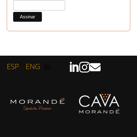
ESP
ENG


