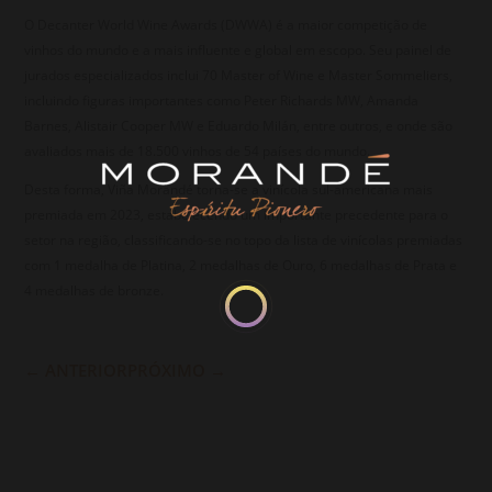
O Decanter World Wine Awards (DWWA) é a maior competição de
vinhos do mundo e a mais influente e global em escopo. Seu painel de
jurados especializados inclui 70 Master of Wine e Master Sommeliers,
incluindo figuras importantes como Peter Richards MW, Amanda
Barnes, Alistair Cooper MW e Eduardo Milán, entre outros, e onde são
avaliados mais de 18.500 vinhos de 54 países do mundo.
Desta forma, Viña Morandé torna-se a vinícola sul-americana mais
premiada em 2023, estabelecendo um importante precedente para o
setor na região, classificando-se no topo da lista de vinícolas premiadas
com 1 medalha de Platina, 2 medalhas de Ouro, 6 medalhas de Prata e
4 medalhas de bronze.
←
ANTERIOR
PRÓXIMO
→