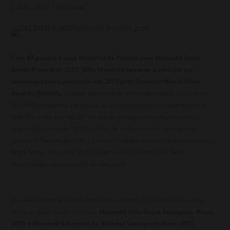
jun 6, 2023
|
Noticias
Com 97 pontos e uma Medalha de Platina para Morandé Black
Series Pinot Noir 2021, Viña Morandé torna-se a vinícola sul-
americana mais premiada em 2023 pelo Decanter World Wine
Awards (DWWA).
O maior concurso de vinhos do mundo, o Decanter
World Wine Awards, concedeu um reconhecimento extraordinário à
Viña Morandé. Em sua 20ª versão do prestigioso concurso foram
degustados mais de 18.500 vinhos de todo o mundo, entregando
apenas 2 Platinas ao Chile - a maior medalha concedida pelo concurso -
Black Series Pinot Noir 2021 sendo um dos vinhos mais bem
classificados na pontuação do concurso.
Da mesma forma, o Chile conquistou apenas 10 medalhas de ouro,
entre as quais estão os vinhos
Morandé Vitis Única Sauvignon Blanc
2021 e Morandé Selección de Viñedos Sauvignon Blanc 2022.