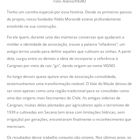
Foto: Acervo/VIGNO
Tenho um carinho especial por essa história. Desde os primeiros passos
do projeto, nosso fundador Pablo Morandé esteve profundamente
envolvido na sua construção.
Foi ele quem, durante uma das inúmeras conversas que ajudaram a
moldar a identidade da associação, trouxe a palavra “viñadores”, um
antigo termo usado para definir aqueles que cultivam as vinhas. A partir
dela, surgiu entre os demais a ideia de incorporar a referência à
Carignan por meio da raiz "gn", dando origem ao nome VIGNO.
Ao longo desses quase quinze anos de associação consolidada,
testemunhamos uma transformação notável. O Vale do Maule deixou de
ser visto apenas como uma região tradicional para se consolidar como
uma das origens mais fascinantes do Chile. As antigas videiras de
Carignan, muitas delas plantadas por agricultores após o terremoto de
1939 e cultivadas em Secano (em área com limitações hídricas, sem
irrigação) por gerações, encontraram finalmente o reconhecimento que
mereciam.
Os resultados desse trabalho conjunto são visíveis. Nos últimos anos, os