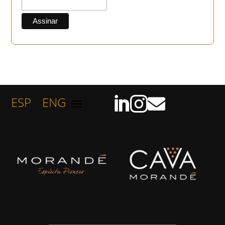
ESP
ENG


