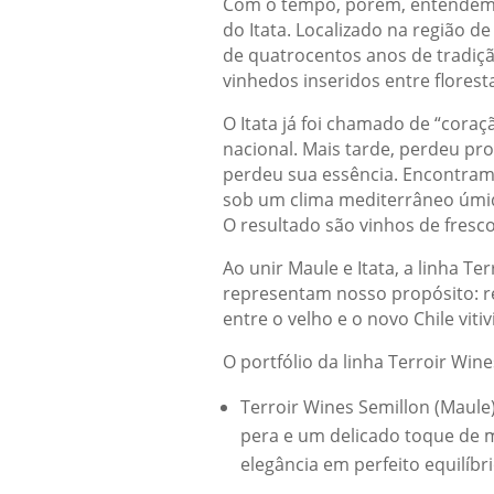
Com o tempo, porém, entendemos 
do Itata. Localizado na região de
de quatrocentos anos de tradiçã
vinhedos inseridos entre floresta
O Itata já foi chamado de “cora
nacional. Mais tarde, perdeu pr
perdeu sua essência. Encontramos
sob um clima mediterrâneo úmid
O resultado são vinhos de fresco
Ao unir Maule e Itata, a linha T
representam nosso propósito: r
entre o velho e o novo Chile vitiv
O portfólio da linha Terroir Wine
Terroir Wines Semillon (Maule)
pera e um delicado toque de m
elegância em perfeito equilíbri