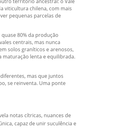
ro território ancestral: o Vale
da viticultura chilena, com mais
 ver pequenas parcelas de
or quase 80% da produção
vales centrais, mas nunca
 em solos graníticos e arenosos,
maturação lenta e equilibrada.
 diferentes, mas que juntos
po, se reinventa. Uma ponte
ela notas cítricas, nuances de
nica, capaz de unir suculência e