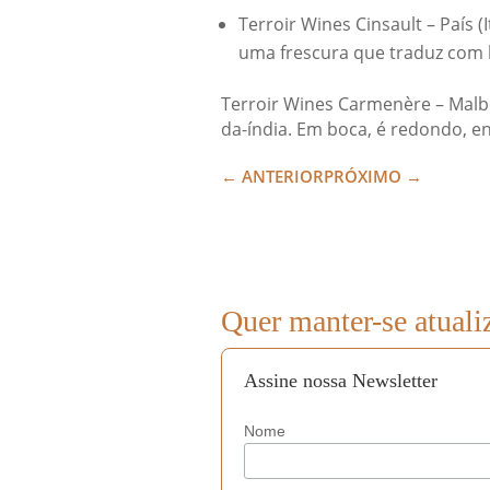
Terroir Wines Cinsault – País 
uma frescura que traduz com h
Terroir Wines Carmenère – Malbe
da-índia. Em boca, é redondo, en
←
ANTERIOR
PRÓXIMO
→
Quer manter-se atuali
Assine nossa Newsletter
Nome