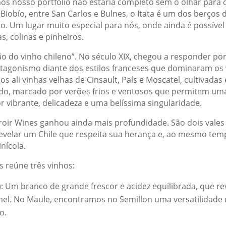
nosso portfólio não estaria completo sem o olhar para out
 Biobío, entre San Carlos e Bulnes, o Itata é um dos berços 
o. Um lugar muito especial para nós, onde ainda é possível
s, colinas e pinheiros.
ção do vinho chileno”. No século XIX, chegou a responder p
otagonismo diante dos estilos franceses que dominaram os 
 ali vinhas velhas de Cinsault, País e Moscatel, cultivadas
o, marcado por verões frios e ventosos que permitem uma 
r vibrante, delicadeza e uma belíssima singularidade.
erroir Wines ganhou ainda mais profundidade. São dois vales
evelar um Chile que respeita sua herança e, ao mesmo tem
inícola.
s reúne três vinhos:
: Um branco de grande frescor e acidez equilibrada, que rev
el. No Maule, encontramos no Semillon uma versatilidade ú
o.