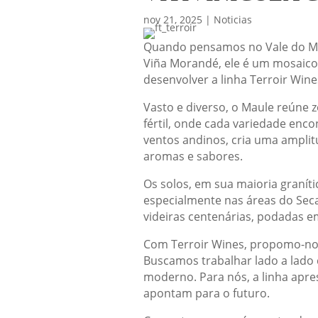
nov 21, 2025
|
Noticias
Quando pensamos no Vale do Maul
Viña Morandé, ele é um mosaico v
desenvolver a linha Terroir Wine
Vasto e diverso, o Maule reúne z
fértil, onde cada variedade enc
ventos andinos, cria uma amplit
aromas e sabores.
Os solos, em sua maioria granít
especialmente nas áreas do Seca
videiras centenárias, podadas e
Com Terroir Wines, propomo-nos 
Buscamos trabalhar lado a lado
moderno. Para nós, a linha apre
apontam para o futuro.