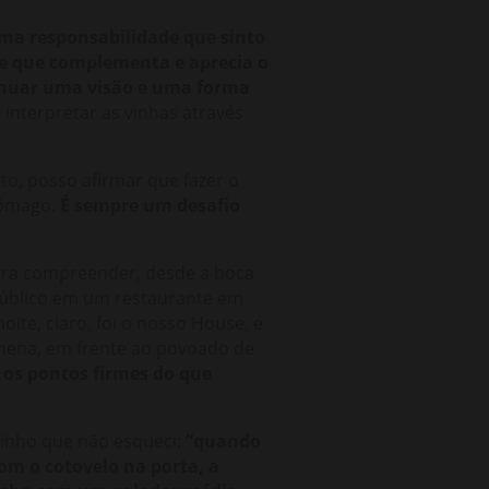
uma responsabilidade que sinto
 que complementa e aprecia o
tinuar uma visão e uma forma
interpretar as vinhas através
to, posso afirmar que fazer o
tômago.
É sempre um desafio
ara compreender, desde a boca
úblico em um restaurante em
ite, claro, foi o nosso House, e
Chena, em frente ao povoado de
os pontos firmes do que
vinho que não esqueci:
“quando
om o cotovelo na porta, a