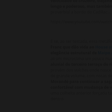
velocidade de cruzeiro, viaja
longo e poderoso, mas também
proverbial a bordo do Cadillac...
https://www.youtube.com/watc
E se, ao ser testada, essa metáf
Franc que dão vida ao
House o
elegância estrutural de
Maipo 
ali um microclima um pouco mai
aluvial do terceiro terraço do 
provêm dos vulcões onde nasce 
de grande volume, com notas de 
Morandé para continuar a saga
confortável com mudança de v
uma colheita anterior forçada ta
dentro.