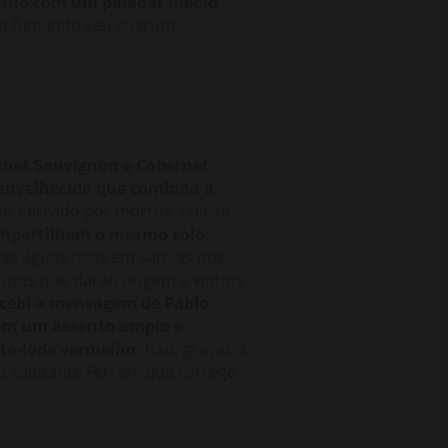
 vinho com um paladar médio
ava fumando seu charuto
ernet Sauvignon e Cabernet
o envelhecido que combina a
ar cercado por morros, cria-se
mpartilhem o mesmo solo
as águas ricas em sais, as que
 uvas que darão origem a vinhos
cebi a mensagem de Pablo
 com um assento amplo e
tá-lode vermelho.
Isso, graças a
 saltitante Ferrari, que carrego