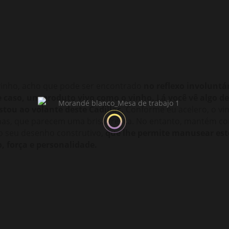
 vinho, acho que pode ser encontrado
no reflexo involuntá
 caso, um produto vivo como o vinho. Lá você vê algo d
stou ao volante deste Cadillac.
Conforme eu acelero, o vi
has, que parecem uma brisa fresca. No entanto, mantém com
o seu desenho construtivo,
que lhe permite manusear este
, força e personalidade.