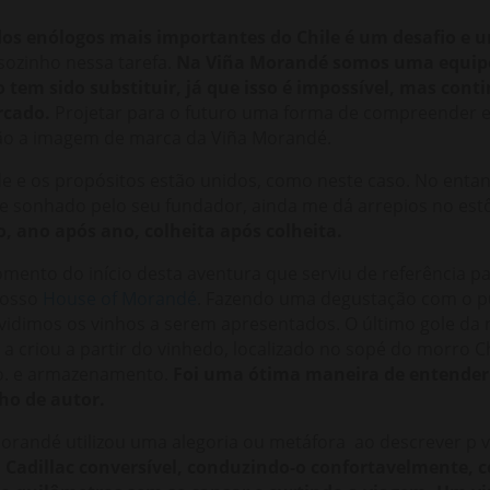
dos enólogos mais importantes do Chile é um desafio e 
sozinho nessa tarefa.
Na Viña Morandé somos uma equipe
 tem sido substituir, já que isso é impossível, mas con
rcado.
Projetar para o futuro uma forma de compreender e 
ão a imagem de marca da Viña Morandé.
de e os propósitos estão unidos, como neste caso. No entan
do e sonhado pelo seu fundador, ainda me dá arrepios no es
io, ano após ano, colheita após colheita.
ento do início desta aventura que serviu de referência p
nosso
House of Morandé
. Fazendo uma degustação com o p
idimos os vinhos a serem apresentados. O último gole da no
a criou a partir do vinhedo, localizado no sopé do morro 
ão. e armazenamento.
Foi uma ótima maneira de entender 
o de autor.
randé utilizou uma alegoria ou metáfora ao descrever p 
Cadillac conversível, conduzindo-o confortavelmente, c