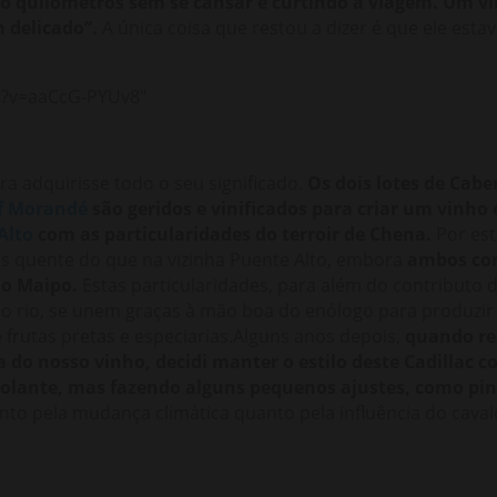
ndo quilômetros sem se cansar e curtindo a viagem. Um
 delicado”.
A única coisa que restou a dizer é que ele est
h?v=aaCcG-PYUv8"
ora adquirisse todo o seu significado.
Os dois lotes de Cab
f Morandé
são geridos e vinificados para criar um vinh
Alto
com as particularidades do terroir de Chena.
Por est
s quente do que na vizinha Puente Alto, embora
ambos co
rio Maipo.
Estas particularidades, para além do contributo d
o rio, se unem graças à mão boa do enólogo para produzir
frutas pretas e especiarias.Alguns anos depois,
quando re
 do nosso vinho, decidi manter o estilo deste Cadillac
olante, mas fazendo alguns pequenos ajustes, como pin
nto pela mudança climática quanto pela influência do cavalo