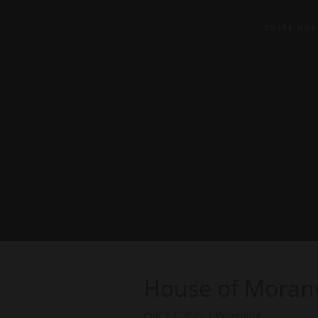
SOBRE NÓS
House of Morandé
mar 23, 2021
|
Wineblog