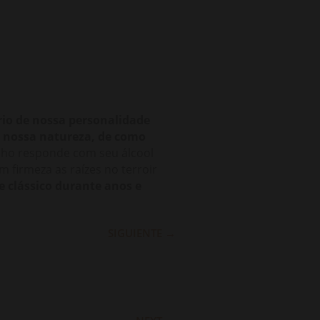
rio de nossa personalidade
e nossa natureza, de como
nho responde com seu álcool
 firmeza as raízes no terroir
 clássico durante anos e
SIGUIENTE
→