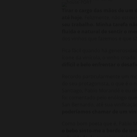
Tirar o cargo das mãos de um 
até hoje.
Felizmente, não estou 
seu trabalho. Minha tarefa não
fluida e natural de sentir o me
dos vinhos que fazemos e que s
Fica fácil quando há generosida
ícone da vinícola, o vinho cria
difícil e belo enfrentar o desaf
Recordo particularmente um mom
do seu protagonista, o que é o 
Santiago, Pablo Morandé e eu div
foi comentado pelo enólogo que 
San Bernardo, até sua vinificaç
poderíamos chamar de um vinh
Como bom poeta que é, Pablo Mo
o bebo sinto-me a bordo de um 