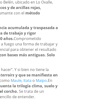
o Belén, ubicado en Lo Ovalle,
cos y de arcillas rojas,
pumante con el
método
encia acumulada y traspasada a
 de trabajo y rigor
0 años.
Comprometido
a fuego una forma de trabajar y
encial para obtener el resultado
 con bases más antiguas. Solo
acer”. Y si bien no tiene la
s
terroirs
y que se manifiesta en
s como
Maule
,
Itata
o
Maipo
.En
uenta la trilogía clima, suelo y
el corcho.
Se trata de un
encillo de entender.