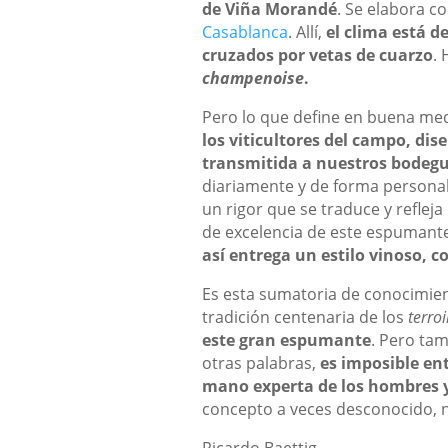
de Viña Morandé
. Se elabora c
Casablanca
. Allí,
el clima está de
cruzados por vetas de cuarzo
.
champenoise
.
Pero lo que define en buena medi
los viticultores del campo, di
transmitida a nuestros bodegu
diariamente y de forma personal
un rigor que se traduce y reflej
de excelencia de este espumant
así entrega un estilo vinoso, c
Es esta sumatoria de conocimient
tradición centenaria de los
terroi
este gran espumante
. Pero ta
otras palabras,
es imposible ent
mano experta de los hombres y 
concepto a veces desconocido, no
Ricardo Baettig