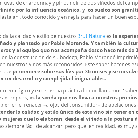
on uvas de chardonnay y pinot noir de dos viñedos del camp
finido por la influencia oceánica, y los suelos son graníti
 Hasta ahí, todo conocido y en regla para hacer un buen es
da la calidad y estilo de nuestro
Brut Nature
es
la experi
señado y plantado por Pablo Morandé. Y también la cultura
eros y al equipo que nos acompaña desde hace más de 2
 en la construcción de su bodega, Pablo Morandé imprimió 
a en nuestros vinos más reconocidos. Este saber hacer es es
e que
permanece sobre sus lías por 36 meses y se mezcla
on un desarrollo y complejidad inigualables.
o enológico y experiencia práctica lo que llamamos “saber h
rs
europeos,
es la senda que nos lleva a nuestros propio
mbién en el renacer –a ojos del consumidor– de apelacione
ender la calidad y estilo único de este vino sin tener en c
mujeres que lo elaboran, desde el viñedo a la postura d
 siempre fácil de alcanzar, pero que, en realidad, es muy s