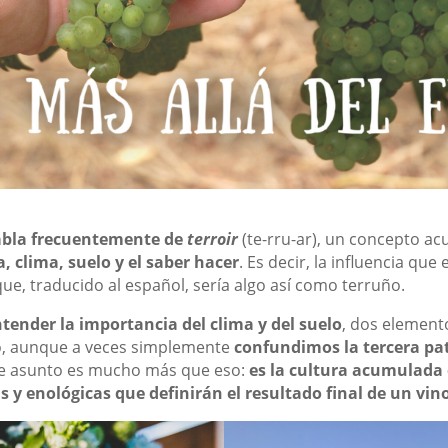
habla frecuentemente de
terroir
(te-rru-ar), un concepto a
, clima, suelo y el saber hacer
. Es decir, la influencia q
que, traducido al español, sería algo así como terruño.
nder la importancia del clima y del suelo
, dos element
no, aunque a veces simplemente
confundimos la tercera pata
te asunto es mucho más que eso:
es la cultura acumulada
as y enológicas que definirán el resultado final de un vino