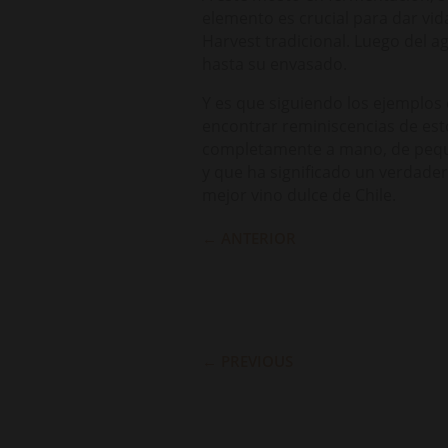
elemento es crucial para dar vid
Harvest tradicional. Luego del a
hasta su envasado.
Y es que siguiendo los ejemplos
encontrar reminiscencias de esto
completamente a mano, de pequeñ
y que ha significado un verdade
mejor vino dulce de Chile.
←
ANTERIOR
←
PREVIOUS