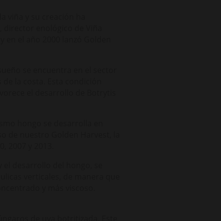
a viña y su creación ha
 director enológico de Viña
 y en el año 2000 lanzó Golden
nsueño se encuentra en el sector
 de la costa. Esta condición
vorece el desarrollo de Botrytis
ismo hongo se desarrolla en
aso de nuestro Golden Harvest, la
, 2007 y 2013.
 el desarrollo del hongo, se
ulicas verticales, de manera que
concentrado y más viscoso.
ngaros de uva botritizada. Este