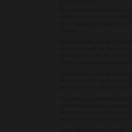
Morandé Golden Harvest es un vin
significado un verdadero cambio
Morandé, siempre soñó con hacer 
Harvest
proveniente del viñedo El Ensueñ
más frío del valle de Casablanca
durante el periodo de verano o m
cinérea, hongo que produce la c
Esta afección- que bajo condici
forma violenta y negativamente- 
pudrición noble solo se ha pres
En cuando a su vinificación, lueg
seleccionan las bayas y se despa
se obtienen dos tipos de jugos, 
Ambos se fermentan en barricas 
A este mosto en fermentación, s