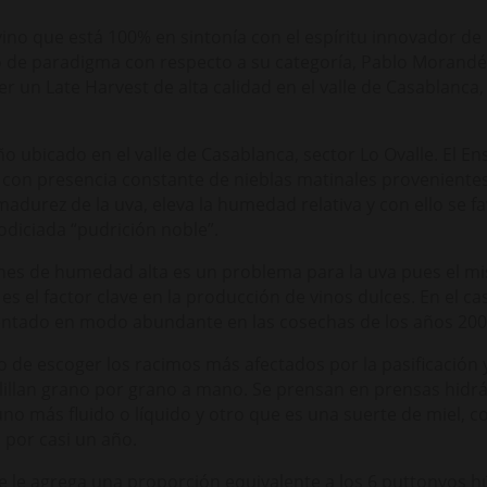
o que está 100% en sintonía con el espíritu innovador de l
 de paradigma con respecto a su categoría, Pablo Morandé,
un Late Harvest de alta calidad en el valle de Casablanca,
o ubicado en el valle de Casablanca, sector Lo Ovalle. El E
, con presencia constante de nieblas matinales provenientes
adurez de la uva, eleva la humedad relativa y con ello se fa
odiciada “pudrición noble”.
ones de humedad alta es un problema para la uva pues el m
es el factor clave en la producción de vinos dulces. En el c
entado en modo abundante en las cosechas de los años 2000
o de escoger los racimos más afectados por la pasificación y
lillan grano por grano a mano. Se prensan en prensas hidrá
uno más fluido o líquido y otro que es una suerte de miel, 
por casi un año.
e le agrega una proporción equivalente a los 6 puttonyos hú