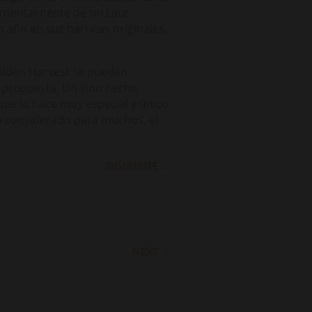
ndamentalmente de un Late
 año en sus barricas originales,
Golden Harvest se pueden
a propuesta. Un vino hecho
ue lo hace muy especial y único
o considerado para muchos, el
SIGUIENTE
→
NEXT
→