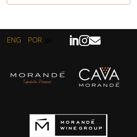
ENG
POR


