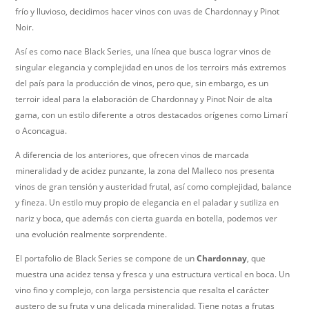
frío y lluvioso, decidimos hacer vinos con uvas de Chardonnay y Pinot
Noir.
Así es como nace Black Series, una línea que busca lograr vinos de
singular elegancia y complejidad en unos de los terroirs más extremos
del país para la producción de vinos, pero que, sin embargo, es un
terroir ideal para la elaboración de Chardonnay y Pinot Noir de alta
gama, con un estilo diferente a otros destacados orígenes como Limarí
o Aconcagua.
A diferencia de los anteriores, que ofrecen vinos de marcada
mineralidad y de acidez punzante, la zona del Malleco nos presenta
vinos de gran tensión y austeridad frutal, así como complejidad, balance
y fineza. Un estilo muy propio de elegancia en el paladar y sutiliza en
nariz y boca, que además con cierta guarda en botella, podemos ver
una evolución realmente sorprendente.
El portafolio de Black Series se compone de un
Chardonnay
, que
muestra una acidez tensa y fresca y una estructura vertical en boca. Un
vino fino y complejo, con larga persistencia que resalta el carácter
austero de su fruta y una delicada mineralidad. Tiene notas a frutas