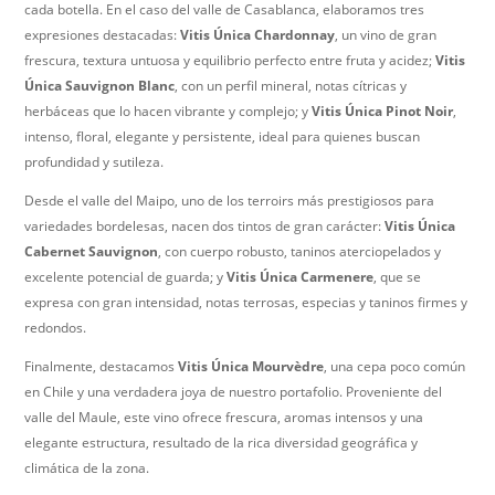
cada botella. En el caso del valle de Casablanca, elaboramos tres
expresiones destacadas:
Vitis Única Chardonnay
, un vino de gran
frescura, textura untuosa y equilibrio perfecto entre fruta y acidez;
Vitis
Única Sauvignon Blanc
, con un perfil mineral, notas cítricas y
herbáceas que lo hacen vibrante y complejo; y
Vitis Única Pinot Noir
,
intenso, floral, elegante y persistente, ideal para quienes buscan
profundidad y sutileza.
Desde el valle del Maipo, uno de los terroirs más prestigiosos para
variedades bordelesas, nacen dos tintos de gran carácter:
Vitis Única
Cabernet Sauvignon
, con cuerpo robusto, taninos aterciopelados y
excelente potencial de guarda; y
Vitis Única Carmenere
, que se
expresa con gran intensidad, notas terrosas, especias y taninos firmes y
redondos.
Finalmente, destacamos
Vitis Única Mourvèdre
, una cepa poco común
en Chile y una verdadera joya de nuestro portafolio. Proveniente del
valle del Maule, este vino ofrece frescura, aromas intensos y una
elegante estructura, resultado de la rica diversidad geográfica y
climática de la zona.