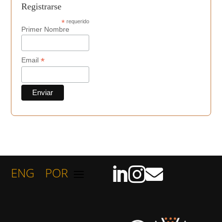
Registrarse
*
requerido
Primer Nombre
*
Email
ENG
POR


