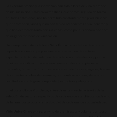
La experimentación y la innovación han sido pilares de Viña Morandé
desde sus inicios. Estas características, que hemos seguido de forma
fiel todos estos años, nos ha permitido constantemente producir vinos
que sorprenden, vinos que no han tenido precedentes en la industria y
que han destacado tanto por sus cepas, como por sus denominaciones
de origen y métodos de vinificación.
Un ejemplo de esto es la línea
Vitis Única
, un portafolio de vinos de
cepas tradicionales que provienen de la selección de sectores
específicos dentro de cada uno de sus terroirs. Esta elección, junto a
técnicas de vinificación no convencionales, tales como pisoneos
manuales, fermentación con escobajos, uso de foudres, lagares, huevos
de cementos y cubas de cerámica, por nombrar algunos, dan como
resultado vinos de gran complejidad, estructura y elegancia.
En el portafolio de Vitis Única, el terroir es primordial. A través de la
selección de sectores específicos de cada uno de sus viñedos, cada vino
de la línea busca potenciar la tipicidad de cada una de sus variedades.
Vitis Única Chardonnay
, un vino de gran frescor y volumen, untuoso,