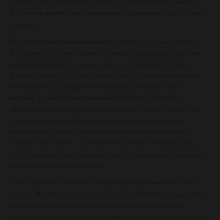
influencia de la cordillera de los Andes, así como sus suelos aluviales
pobres en nutrientes permiten obtener una gran elegancia y tipicidad en
sus vinos.
Finalmente,
Vitis Única Mourvedre
, una propuesta inusual dentro de
los portafolios de vinos chilenos. Se trata de una cepa poco explorada,
pero de gran potencial, y que en este vino se traduce en frescura,
grandes aromas y un cuerpo elegante. Vitis Única Mourvedre proviene
del valle de Maule, la región vitivinícola más grande de Chile y es
también, la que más diversidad tiene en términos geográficos y
climáticos, que incluye valles planos y soleados, colinas costeras y un
largo corredor central. El clima de esta zona es principalmente
mediterráneo, con gran influencia de viento frío proveniente de la
cordillera de los Andes, lo que aumenta la oscilación térmica diaria y
reduce el periodo de temperaturas máximas, ayudando a la maduración
de la fruta en buenas condiciones.
Es así, como Vitis Única es un portafolio que realmente vale la pena
conocer. No solo está compuesto de cepas tradicionales excepcionales,
sino que también, cuenta con destacados orígenes y técnicas de
vinificación no convencionales. Sin duda, estos vinosson el resultado de