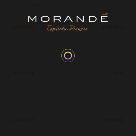
un viaje de exploración, pasión y dedicación de nuestra viña.
←
ANTERIOR
SIGUIENTE
→
←
PREVIOUS
NEXT
→
←
ANTERIOR
PRÓXIMO
→