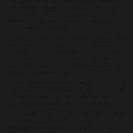
delicado, con un delicioso equilibrio entre acidez y fruta;
Vitis Única
Sauvignon Blanc
, complejo en sabores, fresco, mineral con notas
cítricas de pomelo, hierbas y melocotones de piel blanca; y
Vitis Única
Pinot Noir
, un vino intenso, muy frutal y floral, con buen cuerpo,
elegante, complejo y persistente, provienen del valle de Casablanca.
El valle de Casablanca es el valle de clima frío por excelencia en nuestro
país, y es uno de los grandes terroirs para la producción de variedades
blancas como el Chardonnay y Sauvignon Blanc además de tintos
frescos como el Pinot Noir. Su influencia marina permite refrescar los
viñedos y favorecer una maduración lenta de las parras, aportando gran
frescor, balance y elegancia a los vinos.
Por su parte,
Vitis Única Cabernet Sauvignon
, que destaca por su gran
cuerpo, abundantes taninos aterciopelados, y gran potencial de guarda;
y
Vitis Única Carmenère
, un vino frutal, complejo, de sabores terrosos
y taninos masivos y aterciopelados, provienen del valle del Maipo.
Este es otro de los valles más emblemáticos de Chile. Sus excepcionales
condiciones para el cultivo de variedades bordalesas, especialmente
Cabernet Sauvignon lo han hecho mundialmente reconocido. La gran