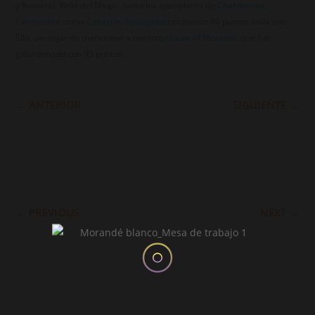
y Romeral, Valle del Maipo, tanto los ejemplares de
Chardonnay
,
Carmenère
como
Cabernet Sauvignon
recibieron 90 puntos cada uno.
Ello, sin dejar de mencionar a nuestro
House of Morandé
que fue
galardonado con 93 puntos.
←
ANTERIOR
SIGUIENTE
→
←
PREVIOUS
NEXT
→