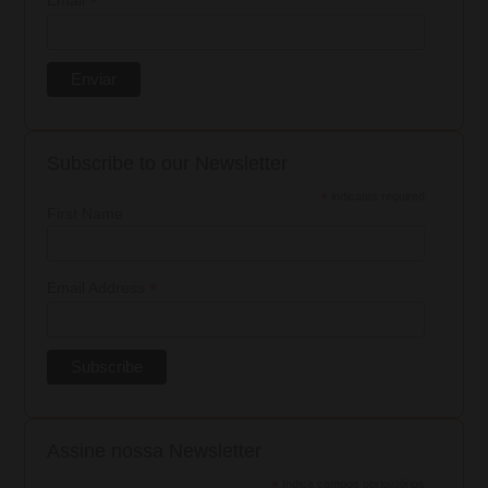
*
Subscribe to our Newsletter
*
indicates required
First Name
*
Email Address
Assine nossa Newsletter
*
Indica campos obrigatórios