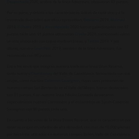
Despechado
2020, ambos de la línea Adventure, obtuvieron 93 puntos.
Por su parte, y debido a las características únicas de cada vino y a la
tremenda diversidad que ellos representan,
Bestiario
2019,
Malmau
2019,
El Padre
2019 y
Aterciopelado
2020 fueron galardonados con 92
puntos cada uno. 91 puntos obtuvieron
Creole
2020, mencionado como
un vino elaborado con cepas mediterráneas, y
Tirazis
2019. Y por
último, nuestro
Gran Petit
2019, también de la línea Adventure, fue
reconocido con 90 puntos.
Entre los vinos que integran nuestra tradicional línea Gran Reserva,
tanto nuestro
Chardonnay
del Valle de Casablanca, fermentado con sus
orujos, como nuestro
Cabernet Sauvignon
, cuyas uvas provienen de
nuestro campo San Bernardo en el Valle del Maipo, fueron destacados
con 91 puntos. Y en nuestra línea Edición Limitada destacaron
especialmente nuestro Carmenère y el ensamblaje de Syrah-Cabernet
Sauvignon con 90 puntos cada uno.
En cuanto a los vinos de la línea Estate Reserve, que se caracterizan por
tener su origen en viñedos de alta densidad, con más de 10.000 plantas
por hectárea, ubicados en nuestros campos Belén, Valle de Casablanca,