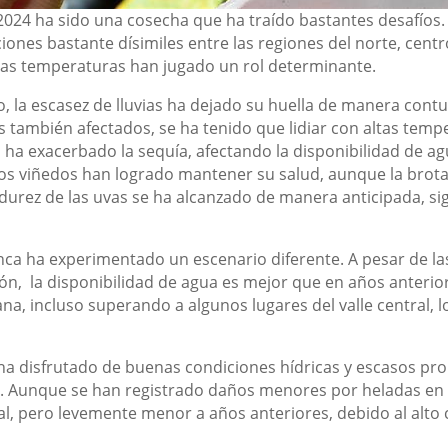
 2024 ha sido una cosecha que ha traído bastantes desafíos.
nes bastante dísimiles entre las regiones del norte, centro
ltas temperaturas han jugado un rol determinante.
lo, la escasez de lluvias ha dejado su huella de manera cont
s también afectados, se ha tenido que lidiar con altas tem
ha exacerbado la sequía, afectando la disponibilidad de agu
s viñedos han logrado mantener su salud, aunque la brota
durez de las uvas se ha alcanzado de manera anticipada, si
anca ha experimentado un escenario diferente. A pesar de l
n, la disponibilidad de agua es mejor que en años anterior
 incluso superando a algunos lugares del valle central, l
o ha disfrutado de buenas condiciones hídricas y escasos p
 Aunque se han registrado daños menores por heladas en z
, pero levemente menor a años anteriores, debido al alto 