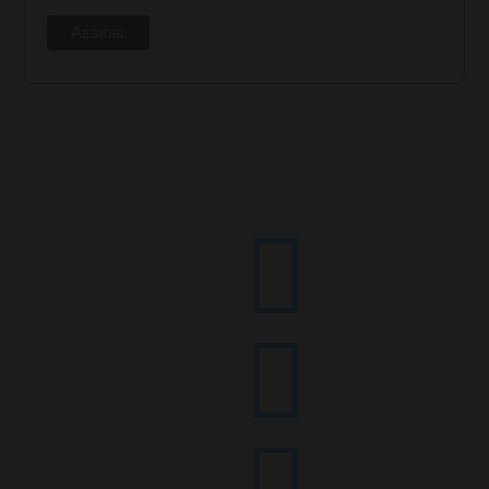


