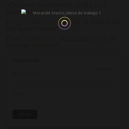
¿Quieres mantenerte al dia con
nuevas noticias?
Do you want to stay up to date with
the latest news?
Quer manter-se atualizado com as
últimas notícias?
Registrarse
*
requerido
Primer Nombre
*
Email