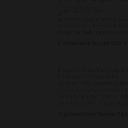
Dic 5, 2024
|
Noticias
La reconocida guía nacional
Des
las viñas más influyentes de Chi
categorías, reafirmando su compr
El Cabernet de Ránquil 2020: V
El nuevo vino de Viña Morandé h
Revelación," "El Mejor de Itata,
de un territorio inexplorado del 
Con una pequeña producción de t
de una familia que ha preservad
conocemos como los grandes Ca
Espumante Brut Nature: Mejo