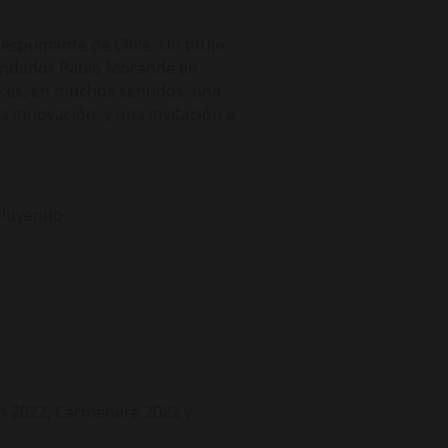
espumante de Chile. Un titulo
Fundador Pablo Morandé en
e es, en muchos sentidos, una
 innovación, y una invitación a
cluyendo:
n 2022, Carmenere 2022 y