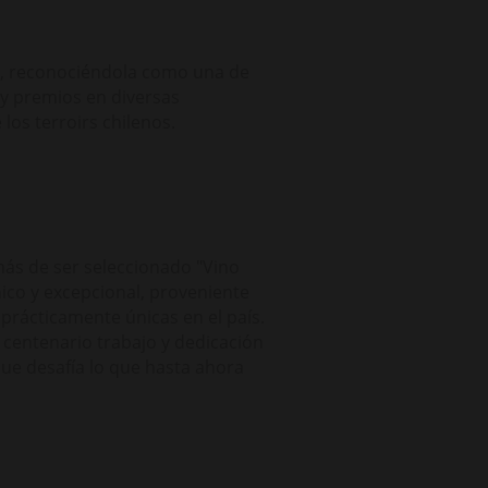
dé, reconociéndola como una de
s y premios en diversas
los terroirs chilenos.
ás de ser seleccionado "Vino
nico y excepcional, proveniente
 prácticamente únicas en el país.
l centenario trabajo y dedicación
ue desafía lo que hasta ahora