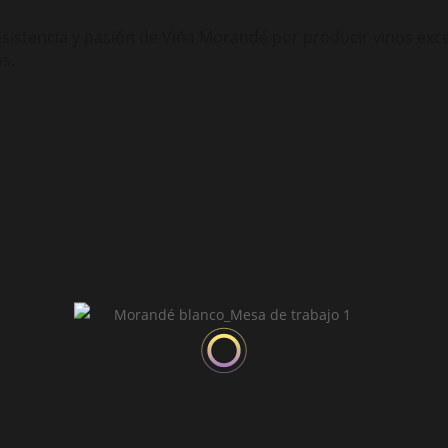
nsistencia y pasión de Viña Morandé por producir vinos exc
os.