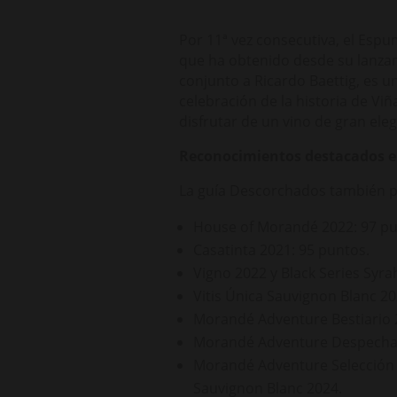
Por 11ª vez consecutiva, el Esp
que ha obtenido desde su lanza
conjunto a Ricardo Baettig, es 
celebración de la historia de Vi
disfrutar de un vino de gran eleg
Reconocimientos destacados en
La guía Descorchados también pre
House of Morandé 2022: 97 pu
Casatinta 2021: 95 puntos.
Vigno 2022 y Black Series Syra
Vitis Única Sauvignon Blanc 20
Morandé Adventure Bestiario 2
Morandé Adventure Despechad
Morandé Adventure Selección 
Sauvignon Blanc 2024.