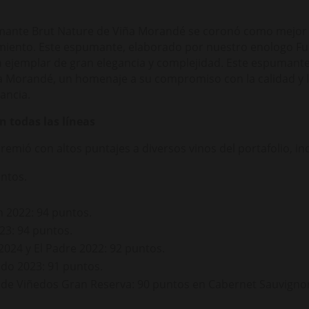
umante Brut Nature de Viña Morandé se coronó como mejor 
miento. Este espumante, elaborado por nuestro enologo 
un ejemplar de gran elegancia y complejidad. Este espumant
ña Morandé, un homenaje a su compromiso con la calidad y la
ancia.
 todas las líneas
mió con altos puntajes a diversos vinos del portafolio, in
ntos.
h 2022: 94 puntos.
23: 94 puntos.
024 y El Padre 2022: 92 puntos.
o 2023: 91 puntos.
de Viñedos Gran Reserva: 90 puntos en Cabernet Sauvigno