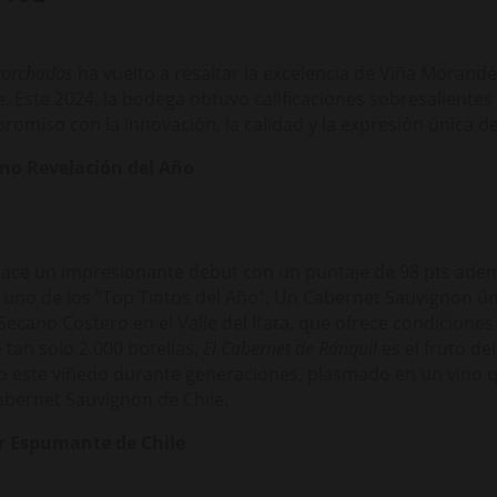
corchados
ha vuelto a resaltar la excelencia de Viña Moran
le. Este 2024, la bodega obtuvo calificaciones sobresaliente
omiso con la innovación, la calidad y la expresión única de 
ino Revelación del Año
ace un impresionante debut con un puntaje de 98 pts adem
" y uno de los "Top Tintos del Año". Un Cabernet Sauvignon ú
Secano Costero en el Valle del Itata, que ofrece condiciones
an solo 2.000 botellas,
El Cabernet de Ránquil
es el fruto de
o este viñedo durante generaciones, plasmado en un vino q
bernet Sauvignon de Chile.
r Espumante de Chile