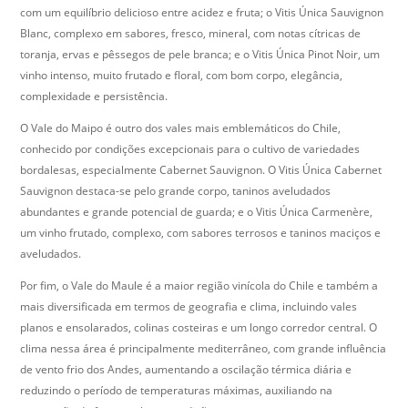
com um equilíbrio delicioso entre acidez e fruta; o Vitis Única Sauvignon
Blanc, complexo em sabores, fresco, mineral, com notas cítricas de
toranja, ervas e pêssegos de pele branca; e o Vitis Única Pinot Noir, um
vinho intenso, muito frutado e floral, com bom corpo, elegância,
complexidade e persistência.
O Vale do Maipo é outro dos vales mais emblemáticos do Chile,
conhecido por condições excepcionais para o cultivo de variedades
bordalesas, especialmente Cabernet Sauvignon. O Vitis Única Cabernet
Sauvignon destaca-se pelo grande corpo, taninos aveludados
abundantes e grande potencial de guarda; e o Vitis Única Carmenère,
um vinho frutado, complexo, com sabores terrosos e taninos maciços e
aveludados.
Por fim, o Vale do Maule é a maior região vinícola do Chile e também a
mais diversificada em termos de geografia e clima, incluindo vales
planos e ensolarados, colinas costeiras e um longo corredor central. O
clima nessa área é principalmente mediterrâneo, com grande influência
de vento frio dos Andes, aumentando a oscilação térmica diária e
reduzindo o período de temperaturas máximas, auxiliando na