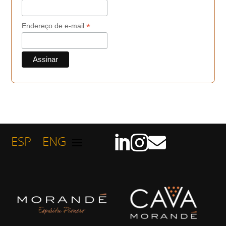
*
Endereço de e-mail
ESP
ENG


