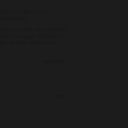
a de sua origem. É um
naturalidade.
mium do Chile. Uma trajetória
a forma singular de elaborar
seguir de mãos dadas com a
SIGUIENTE
→
NEXT
→