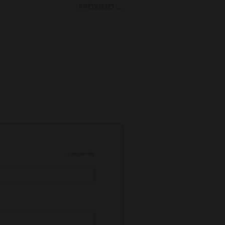
PRÓXIMO
→
*
requerido