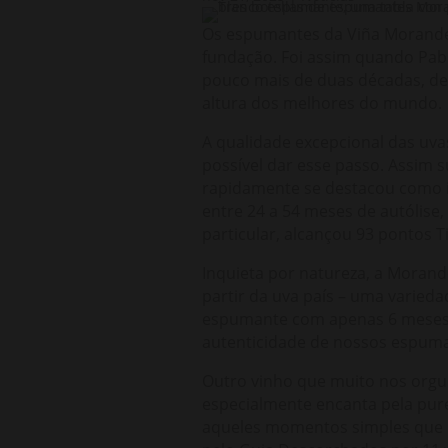
Os espumantes da Viña Morandé
fundação. Foi assim quando Pa
pouco mais de duas décadas, dec
altura dos melhores do mundo.
A qualidade excepcional das uvas
possível dar esse passo. Assim 
rapidamente se destacou como i
entre 24 a 54 meses de autólise
particular, alcançou 93 pontos 
Inquieta por natureza, a Moran
partir da uva país – uma variedad
espumante com apenas 6 meses 
autenticidade de nossos espuma
Outro vinho que muito nos orgu
especialmente encanta pela purez
aqueles momentos simples que me