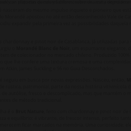
 nasceram do mesmo impulso inquieto e pioneiro que est
blo Morandé apostou no até então desconhecido Vale de C
idiu expandir pela primeira vez as possibilidades daquela
 chardonnay e pinot noir de Casablanca, já utilizadas para 
surgiu o
Morandé Blanc de Noir
, um espumante elegante, de
tem de colecionador no mercado chileno. Produzido 100% c
, o que lhe confere uma textura cremosa e uma complexidad
Tim Atkin, James Suckling e 96 no Guia Descorchados.
dé seguiu em busca por novas expressões. Nasceu, então,
M
e rústica, patrimonial, parte da nossa história vitivinícola 
de autólise, fresco e descomplicado, mas que mantém o m
ntes de método tradicional.
lha é o
Brut Nature
, feito com chardonnay e pinot noir de
a e equilíbrio: é vibrante, de frescor intenso, perfeito ta
recem ficar marcados na memória. Uma curiosidade: ele já