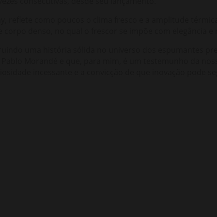
vezes consecutivas, desde seu lançamento.
, reflete como poucos o clima fresco e a amplitude térmic
 corpo denso, no qual o frescor se impõe com elegância e 
ruindo uma história sólida no universo dos espumantes pre
e Pablo Morandé e que, para mim, é um testemunho da noss
uriosidade incessante e a convicção de que inovação pode 