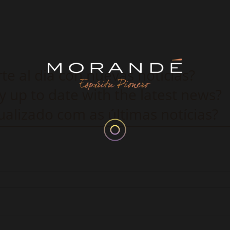
e al dia con nuevas noticias?
y up to date with the latest news?
alizado com as últimas notícias?