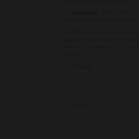
pelo Guia Descorchados por 11 
Já o
Extra Brut
, 100% chardonnay
espumante de perlage delicado e
Ao longo dos anos, fomos const
que segue sob o olhar atento d
vinhos: com respeito à terra, c
tradição.
←
ANTERIOR
←
PREVIOUS