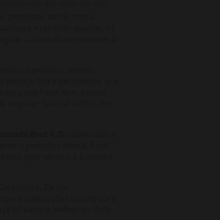
ão presentes desde nossa
asablanca e também quando, há
 região — fazendo espumantes à
vinhos tranquilos, tornou
 perlage fina e persistente, que
om a uva Pinot Noir, possui
e singular. Sua safra 2013, em
orandé Brut K.O.:
elaborado a
desde o período colonial. É um
esmo rigor técnico e a mesma
 Casablanca. Ele me
nto para celebrações quanto para
 foi eleito o Melhor do Chile