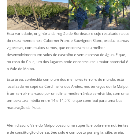
Esta variedade, originária da região de Bordeaux e cujo resultado nasce
do cruzamento entre Cabernet Franc e Sauvignon Blanc, produz plantas
vigorosas, com muitos ramos, que encontram seu melhor
desenvolvimento em solos de cascalho e sem excesso de água. E que,
no caso do Chile, um dos lugares onde encontrou seu maior potencial é
o Vale do Maipo.
Esta área, conhecida como um dos melhores terroirs do mundo, está
localizada no sopé da Cordilheira dos Andes, nos terraços do rio Maipo.
É um terroir marcado por um clima mediterrânico semi-árido, com uma
temperatura média entre 14 e 14,5°C, o que contribui para uma boa
maturação da fruta.
Além disso, o Vale do Maipo possui uma superfície pobre em nutrientes
e de constituição diversa. Seu solo é composto por argila, silte, areia,