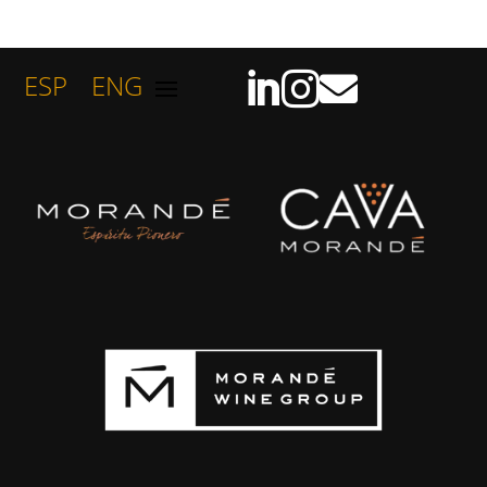
ESP
ENG


