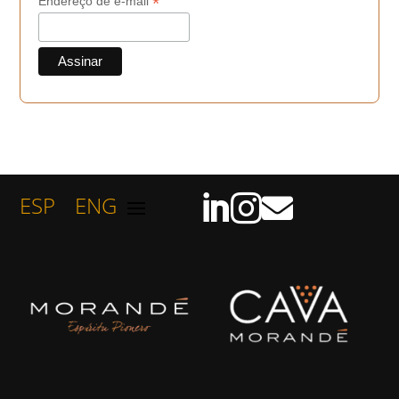
*
Endereço de e-mail
ESP
ENG


